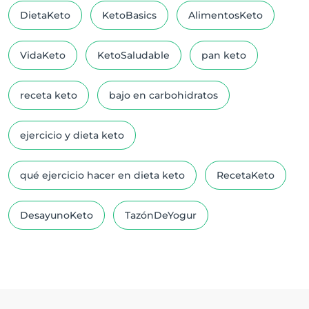
DietaKeto
KetoBasics
AlimentosKeto
VidaKeto
KetoSaludable
pan keto
receta keto
bajo en carbohidratos
ejercicio y dieta keto
qué ejercicio hacer en dieta keto
RecetaKeto
DesayunoKeto
TazónDeYogur