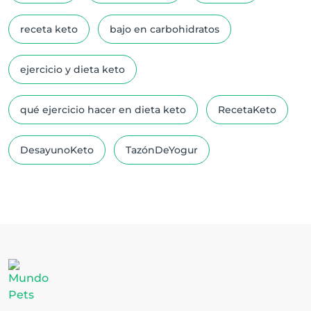
receta keto
bajo en carbohidratos
ejercicio y dieta keto
qué ejercicio hacer en dieta keto
RecetaKeto
DesayunoKeto
TazónDeYogur