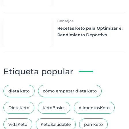
para Ejercitarte Eficazmente
Consejos
Recetas Keto para Optimizar el
Rendimiento Deportivo
Etiqueta popular
dieta keto
cómo empezar dieta keto
DietaKeto
KetoBasics
AlimentosKeto
VidaKeto
KetoSaludable
pan keto