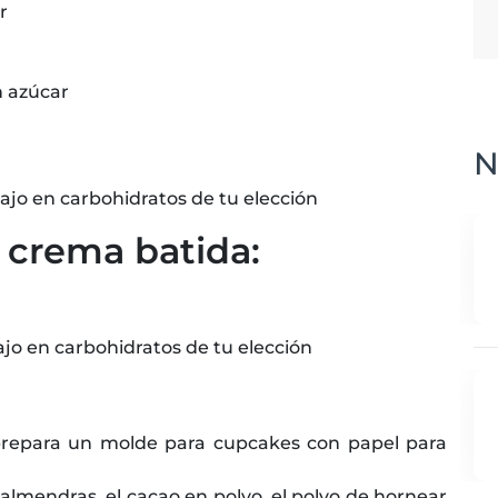
r
n azúcar
N
 bajo en carbohidratos de tu elección
e crema batida:
ajo en carbohidratos de tu elección
 prepara un molde para cupcakes con papel para
almendras, el cacao en polvo, el polvo de hornear