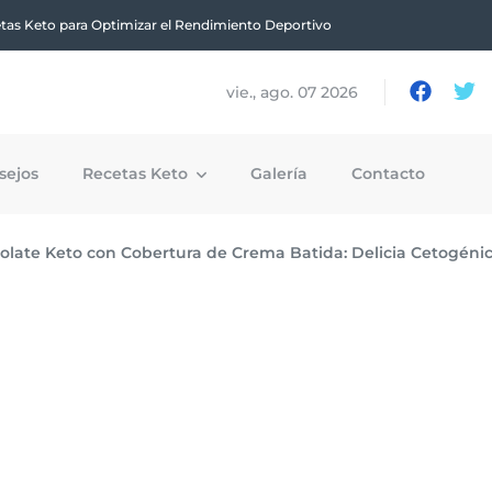
tas Keto para Optimizar el Rendimiento Deportivo
vie., ago. 07 2026
sejos
Recetas Keto
Galería
Contacto
late Keto con Cobertura de Crema Batida: Delicia Cetogén