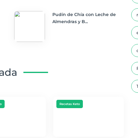
Pudín de Chía con Leche de
Almendras y B...
nada
o
Recetas Keto