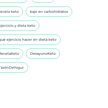
receta keto
bajo en carbohidratos
ejercicio y dieta keto
qué ejercicio hacer en dieta keto
RecetaKeto
DesayunoKeto
TazónDeYogur