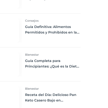
Chía, Nueces y Cacao Nibs Keto
Consejos
Guía Definitiva: Alimentos
Permitidos y Prohibidos en la
Dieta Keto
Bienestar
Guía Completa para
Principiantes: ¿Qué es la Dieta
Keto y Cómo Empezar?
Bienestar
Receta del Día: Delicioso Pan
Keto Casero Bajo en
Carbohidratos para un