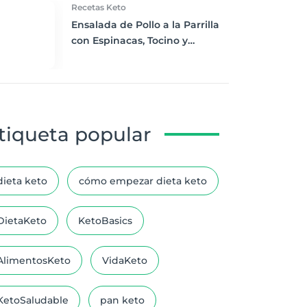
Recetas Keto
Ensalada de Pollo a la Parrilla
con Espinacas, Tocino y
Aderezo Ranchero Bajo en
Carbohidratos: Una Cena Keto
Exquisita
tiqueta popular
dieta keto
cómo empezar dieta keto
DietaKeto
KetoBasics
AlimentosKeto
VidaKeto
KetoSaludable
pan keto