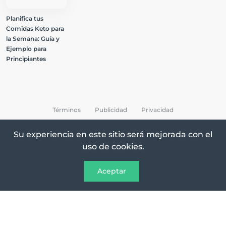
Planifica tus
Comidas Keto para
la Semana: Guía y
Ejemplo para
Principiantes
Términos
Publicidad
Privacidad
Su experiencia en este sitio será mejorada con el
uso de cookies.
All Rights Reserved © 2026 Keto Recetas
Aceptar