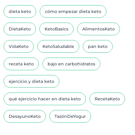
dieta keto
cómo empezar dieta keto
DietaKeto
KetoBasics
AlimentosKeto
VidaKeto
KetoSaludable
pan keto
receta keto
bajo en carbohidratos
ejercicio y dieta keto
qué ejercicio hacer en dieta keto
RecetaKeto
DesayunoKeto
TazónDeYogur