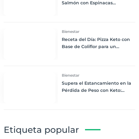
Salmón con Espinacas
Salteadas en Mantequilla:
Delicia Keto
Bienestar
Receta del Día: Pizza Keto con
Base de Coliflor para un
Almuerzo Saludable y Bajo en
Carbohidratos
Bienestar
Supera el Estancamiento en la
Pérdida de Peso con Keto:
Estrategias para Seguir
Progresando
Etiqueta popular